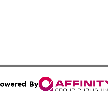
owered By
ubmit Press Release
Terms & Conditions
Copyright/DMCA