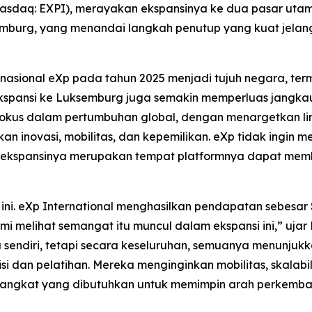
 (Nasdaq: EXPI), merayakan ekspansinya ke dua pasar uta
burg, yang menandai langkah penutup yang kuat jelan
ernasional eXp pada tahun 2025 menjadi tujuh negara, te
spansi ke Luksemburg juga semakin memperluas jangkauan
okus dalam pertumbuhan global, dengan menargetkan li
 inovasi, mobilitas, dan kepemilikan. eXp tidak ingin 
t ekspansinya merupakan tempat platformnya dapat memb
. eXp International menghasilkan pendapatan sebesar $1
i melihat semangat itu muncul dalam ekspansi ini,” ujar 
nya sendiri, tetapi secara keseluruhan, semuanya menunju
si dan pelatihan. Mereka menginginkan mobilitas, skalabi
angkat yang dibutuhkan untuk memimpin arah perkembangan