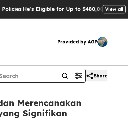
s Eligible for Up to $480,000 After Being Wrong
View all
Provided by AGP
Share
 dan Merencanakan
ang Signifikan