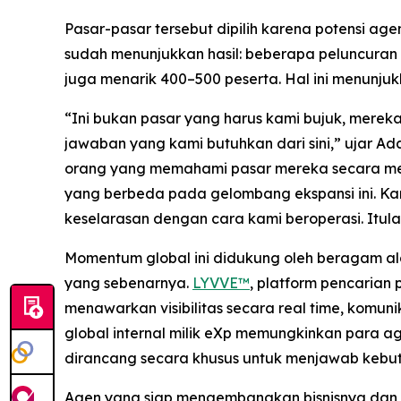
Pasar-pasar tersebut dipilih karena potensi age
sudah menunjukkan hasil: beberapa peluncuran 
juga menarik 400–500 peserta. Hal ini menunju
“Ini bukan pasar yang harus kami bujuk, mere
jawaban yang kami butuhkan dari sini,” ujar Ad
orang yang memahami pasar mereka secara me
yang berbeda pada gelombang ekspansi ini. K
keselarasan dengan cara kami beroperasi. Itu
Momentum global ini didukung oleh beragam ala
yang sebenarnya.
LYVVE™
, platform pencarian
menawarkan visibilitas secara real time, komuni
global internal milik eXp memungkinkan para a
dirancang secara khusus untuk menjawab kebutu
Agen yang siap mengembangkan bisnisnya dan 