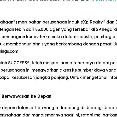
rusahaan”) merupakan perusahaan induk eXp Realty® dan 
 dengan lebih dari 83.000 agen yang tersebar di 29 negar
t pembagian komisi terkemuka dalam industri, pembagian
k membangun bisnis yang berkembang dengan pesat. Unt
dings.com
alah SUCCESS®, telah menjadi nama tepercaya dalam pen
p, perusahaan ini menawarkan akses ke sumber daya ya
pai kesuksesan jangka panjang. Untuk mengetahui inform
n Berwawasan ke Depan
ke depan dalam artian yang terkandung di Undang-Undang
erusahaan dan manajemennya saat ini, tetapi melibatkan