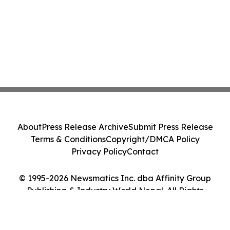
About
Press Release Archive
Submit Press Release
Terms & Conditions
Copyright/DMCA Policy
Privacy Policy
Contact
© 1995-2026 Newsmatics Inc. dba Affinity Group
Publishing & Industry World Nepal. All Rights
Reserved.
Cookie Settings / Your Privacy Choices