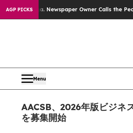
tanooga. Newspaper Owner Calls the People Abru
AGP PICKS
Menu
AACSB、2026年版ビ
を募集開始