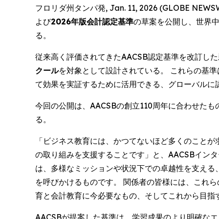
フロリダ州タンパ発, Jan. 11, 2026 (GLOBE NEWS
よび
2026年版会計認定基準
の草案を公開し、世界
る。
従来高く評価されてきたAACSB認定基準を改訂し
クール
を対象として設計されている。 これらの基
て効果を実証するために活用できる、グローバルに
今回の公開は、AACSBの創立110周年に合わせ
る。
「ビジネス教育には、かつてないほど多くのことが
の取り組みを支援することです」と、AACSBイン
は、多様なミッションや状況下での卓越性を支える
を呼びかけるものです。 関係者の皆様には、これ
育と会計教育に今必要なもの、そしてこれから目指
AACSBが提案した基準は、学習成果のより明確な