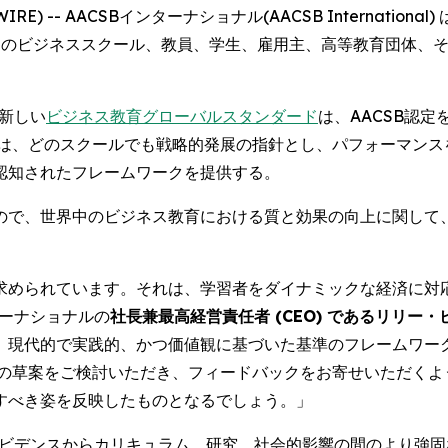
WIRE) -- AACSBインターナショナル(AACSB International
中のビジネススクール、教員、学生、雇用主、高等教育団体、
た新しい
ビジネス教育グローバルスタンダード
は、AACSB認
準は、どのスクールでも戦略的発展の指針とし、パフォーマンス
認知されたフレームワークを提供する。
たもので、世界中のビジネス教育における質と効果の向上に関し
求められています。それは、学習者をダイナミックな経済に対
ターナショナルの
社長兼最高経営責任者 (CEO) であるリリー・ビー(
、現代的で実践的、かつ価値観に基づいた基準のフレームワー
らの草案をご検討いただき、フィードバックをお寄せいただくよ
すべき姿を反映したものとなるでしょう。」
エビデンスからカリキュラム、研究、社会的影響の間のより強