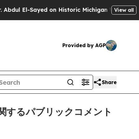
El-Sayed on Historic Michigan Win: “People Are S
View all
Provided by AGP
Share
に関するパブリックコメント