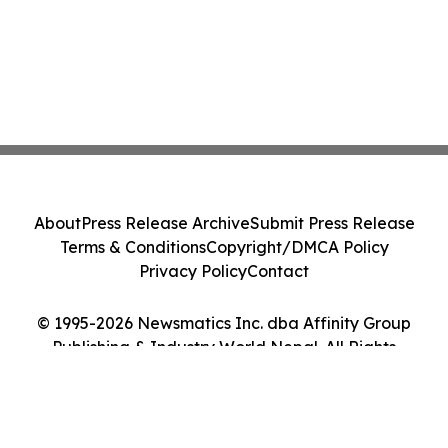
About
Press Release Archive
Submit Press Release
Terms & Conditions
Copyright/DMCA Policy
Privacy Policy
Contact
© 1995-2026 Newsmatics Inc. dba Affinity Group
Publishing & Industry World Nepal. All Rights
Reserved.
Cookie Settings / Your Privacy Choices