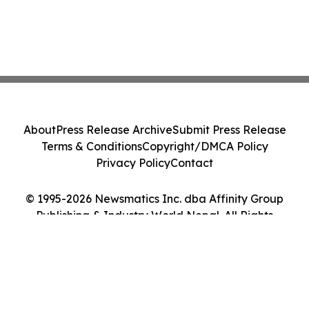
About
Press Release Archive
Submit Press Release
Terms & Conditions
Copyright/DMCA Policy
Privacy Policy
Contact
© 1995-2026 Newsmatics Inc. dba Affinity Group
Publishing & Industry World Nepal. All Rights
Reserved.
Cookie Settings / Your Privacy Choices