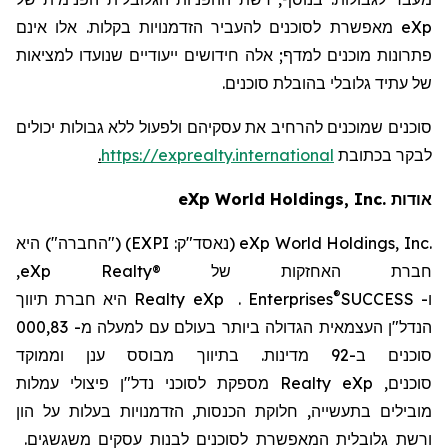
eXp
מאפשרת לסוכנים להעביר הזדמנויות בקלות. אלו אינם
פתרונות מוכנים למדף; אלה חידושים ייעודיים שנועדו למציאות
של עתיד גלובלי בהובלת סוכנים.
סוכנים שמוכנים להרחיב את עסקיהם ולפעול ללא גבולות יכולים
לבקר
בכתובת
https://exprealty.international
.
אודות
World Holdings, Inc.
eXp
eXp World Holdings, Inc.
(נאסד"ק:
EXPI
) ("החברה") היא
חברת האחזקות של
eXp Realty®
,
®
ו-
SUCCESS
Enterprises
.
eXp
Realty
היא חברת
תיווך
הנדל"ן העצמאית הגדולה ביותר בעולם עם
למעלה מ-
83
,000
סוכנים ב-
2
9 מדינות
. בתיווך מבוסס ענן וממוקד
סוכנים,
eXp
Realty
מספקת לסוכני נדל"ן פיצולי עמלות
מובילים בתעשייה, חלוקת הכנסות, הזדמנויות בעלות על הון
ורשת גלובלית המאפשרת לסוכנים לבנות עסקים משגשגים.