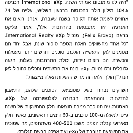
"היה לנו מומנטום אמיתי השנה.
eXp
International
הכניסה
104.6 מיליון דולר בהכנסות ברבעון השלישי, עלייה של 74
אחוזים לעומת אותה תקופה בשנה שעברה, ואנחנו רואים את
האנרגיה הזו מתבטאת בהרחבות אלו"
,
אמר פליקס
בראבו
(
Felix Bravo
)
, מנכ"ל
eXp
Realty
International
.
"כל אחד מהשווקים האלה מספר סיפור שונה, אבל יחד הם
מסמנים לאן התעשייה הולכת. סוכנים דורשים יותר מעמלות
והכשרה. הם רוצים ניידות, יכולת התרחבות, בעלות, הגעה
גלובלית ורלוונטיות.
eXp
בונה את התשתית והכלים להוביל לאן
הנדל"ן הולך הלאה. זה מה
שההשקות
האלה
מייצגות".
השווקים נבחרו בשל פוטנציאל הסוכנים שלהם, התיאבון
לחדשנות וההתאמה הברורה לפלטפורמה של
eXp
.
האסטרטגיה הזו כבר מניבה תוצאות: חלק מההשקות של השנה
גייסו למעלה מ-100
סוכנים ב-30 הימים הראשונים, כאשר חלק
מאירועי קבלת הפנים משכו 400-500 משתתפים, מה שמוכיח
את ההשפעה הגוברת של
eXp
ואת אפקט הרשת הגלובלי.