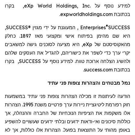
למידע נוסף על
eXp World Holdings, Inc.
, בקרו
בכתובת
expworldholdings.com
.
®
SUCCESS
Enterprises
, המעוגנת על ידי מגזין
SUCCESS®
,
היא שם מהימן בפיתוח אישי ומקצועי מאז 1897. כחלק
מהאקוסיסטם
של
eXp
, היא מציעה לסוכנים גישה למשאבים
יקרי ערך כדי לשפר את כישוריהם, להגדיל את העסקים שלהם
ולהשיג הצלחה ארוכת טווח. למידע נוסף על
SUCCESS
, בקרו
בכתובת
success.com
.
נמל מבטחים והצהרות צופות פני עתיד
הודעה לעיתונות זו מכילה הצהרות צופות פני עתיד במשמעות
חוק רפורמת
ליטיגציית
ניירות ערך פרטיים משנת 1995. הצהרות
אלו משקפות את הציפיות הנוכחיות של החברה וההנהלה, אך
כוללות סיכונים ואי-ודאות ידועים ובלתי ידועים שעשויים להשפיע
באופן מהותי על התוצאות בפועל. הצהרות אלו כוללות, אך לא