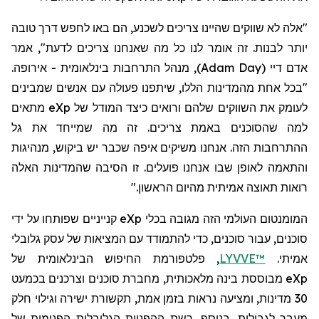
"אלה לא שווקים שהיינו צריכים לשכנע, הם באו לחפש דרך טובה
יותר לבנות. זה אומר לנו כל מה שאנחנו צריכים לדעת",
אמר
אדם דיי
(
Adam Day
)
,
מנהל התרחבות בינלאומית - אירופה.
"בכל אחת מהמדינות הללו, שיתפנו פעולה עם אנשים שמבינים
לעומק את השווקים שלהם ורואים כיצד המודל של
eXp
מתאים
למה שהסוכנים באמת צריכים. זה מה שמייחד את גל
ההתרחבות הזה. אנחנו משיקים איפה שכבר יש ביקוש, מנהיגות
והתאמה לאופן שבו אנחנו פועלים. זו הסיבה שהמדינות האלה
רואות תאוצה אמיתית מהיום הראשון."
המומנטום העולמי הזה מגובה בכלי
eXp
קנייניים שפותחו על ידי
סוכנים, עבור סוכנים, כדי להתמודד עם המציאות של עסק גלובלי
אמיתי.
LYVVE™
, פלטפורמת החיפוש הבינלאומית של
eXp
מבוססת בינה מלאכותית, מחברת סוכנים וצרכנים בכמעט
30 מדינות, ומציעה נראות בזמן אמת, תקשורת ישירה וגילוי חלק
מעבר לגבולות. בנוסף, רשת ההפניות הגלובלית הפנימית של