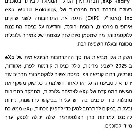
eXp Realty
, חברת תיווך הנדל"ן
הממוקדת ביותר בסוכנים
בעולם
וחברת הבת המרכזית של
eXp World Holdings,
Inc
(נאסד"ק:
EXPI
)
חגגה את התרחבותה לשני שווקים
אירופיים מרכזיים, רומניה והולנד, והודיעה על כניסה מתוכננת
ללוקסמבורג, מה שמסמן סיום שנה עוצמתי של צמיחה גלובלית
מכוונת ובעלת השפעה רבה.
השקות אלו מביאות את סך ההתרחבות הבינלאומית של
eXp
ב-2025 לשבע מדינות, כולל כניסות קודמות לפרו, אקוודור,
טורקיה, דרום קוריאה ויפן. כניסה צפויה ללוקסמבורג תרחיב עוד
יותר את טביעת הרגל הזו לאחר השלמתה. כל שוק משקף את
הגישה הממוקדת של
eXp
לצמיחה גלובלית, ומתמקד בסביבות
מובלות בידי סוכנים בהן יש עלייה בביקוש לחדשנות, ניידות
ובעלות. במקום להתרחב למען כדי להפגין נוכחות,
eXp
ממשיכה
להיכנס למדינות בהן הפלטפורמה שלה יכולה לספק ערך
מיידי
לסוכנים.