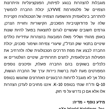
מוגבלות להצהרות בנוגע לפיתוח, הפונקציונליות והיתרונות
הצפויים של פלטפורמת LYVVE; יכולת החברה להמשיך
להתרחב בינלאומית; וההשפעה הצפויה של הטכנולוגיה הקניינית
שלה על פרודוקטיביות הסוכנים, הקישוריות וחוויית הצרכן.
גורמים חשובים שעשויים לגרום לתוצאות בפועל להיות שונות
באופן מהותי ושלילי מאלו המובעות בהצהרות עתידיות כוללים
שינויים בתנאי שוק הנדל"ן, שיעורי צמיחה ושימור סוכנים, יכולת
החברה לבצע את מפת הדרכים הטכנולוגית שלה ולהרחיב את
הפעילות הבינלאומית, לחצים תחרותיים, שינויים רגולטוריים או
כלכליים בשווקים בהם החברה פועלת, וסיכונים נוספים
המפורטים מעת לעת ברשות ניירות ערך של החברה הגשות,
כולל אך לא מוגבל לדוחות הרבעוניים האחרונים שהוגשו בטופס
10-Q ודו
"
ח שנתי בטופס 10-K. איננו מחויבים לעדכן הצהרות
אלו אלא אם כן נדרש על פי חוק.
מידע נוסף - מדיה:
eXp World Holdings, Inc.