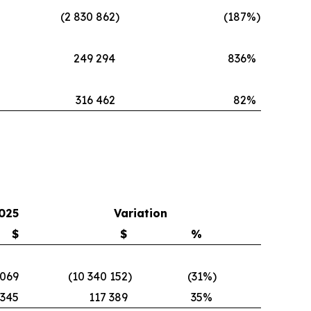
(2 830 862
)
(187
%)
249 294
836
%
316 462
82
%
025
Variation
$
$
%
 069
(10 340 152
)
(31
%)
 345
117 389
35
%