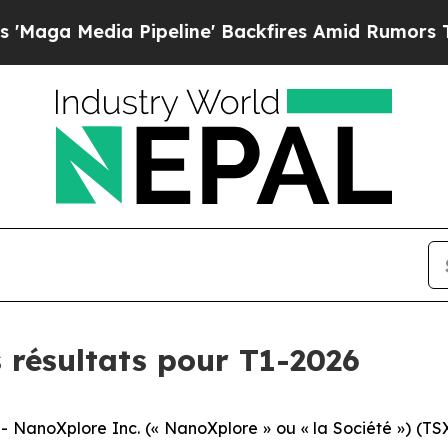
ipeline' Backfires Amid Rumors Trump Will cut 
 résultats pour T1-2026
noXplore Inc. (« NanoXplore » ou « la Société ») (TSX