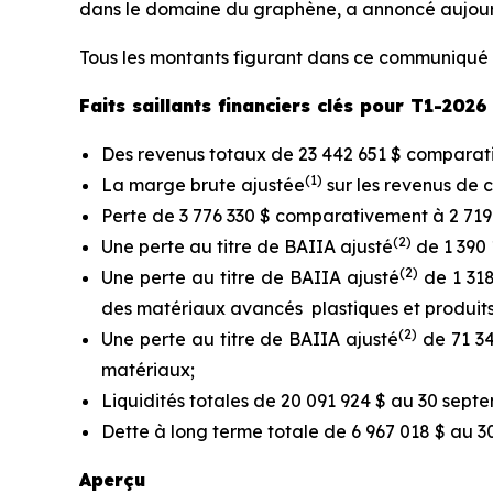
dans le domaine du graphène, a annoncé aujourd'h
Tous les montants figurant dans ce communiqué d
Faits saillants financiers clés pour T1-2026
Des revenus totaux de 23 442 651 $ comparati
(
1
)
La marge brute ajustée
sur les revenus de 
Perte de 3 776 330 $ comparativement à 2 719
(
2
)
Une perte au titre de BAIIA ajusté
de 1 390
(2)
Une perte au titre de BAIIA ajusté
de 1 318
des matériaux avancés plastiques et produits
(2)
Une perte au titre de BAIIA ajusté
de 71 34
matériaux;
Liquidités totales de 20 091 924 $ au 30 septe
Dette à long terme totale de 6 967 018 $ au 
Aperçu