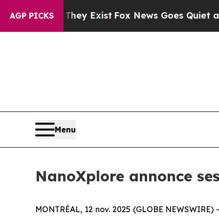
They Exist
Fox News Goes Quiet as 'Maga Media P
AGP PICKS
Menu
NanoXplore annonce ses
MONTRÉAL, 12 nov. 2025 (GLOBE NEWSWIRE) -- Na