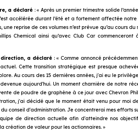
ère, a déclaré
: « Après un premier trimestre solide l’an
s’est accélérée durant l’été et a fortement affectée notr
, une reprise de ces volumes n’est prévue qu’au cours du s
llips Chemical ainsi qu’avec Club Car commenceront 
direction, a déclaré
: « Comme annoncé précédemment, l
actuel. Cette transition stratégique est presque achevée
ore. Au cours des 15 dernières années, j'ai eu le privilèg
st devenue aujourd'hui. Un moment charnière de notre réc
nte de poudre de graphène à ce jour avec Chevron Phillip
tration, j'ai décidé que le moment était venu pour moi d
 du conseil d'administration. Je concentrerai mes efforts 
'équipe de direction actuelle afin d'atteindre nos objec
la création de valeur pour les actionnaires. »