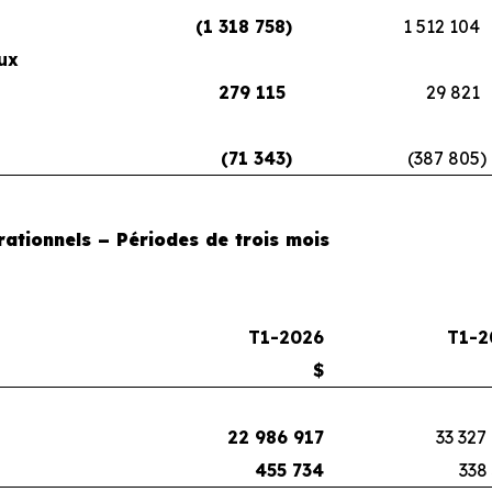
(1 318 758
)
1 512 104
ux
279 115
29 821
(71 343
)
(387 805
)
rationnels – Périodes de trois mois
T1-2026
T1-2
$
22 986 917
33 327
455 734
338