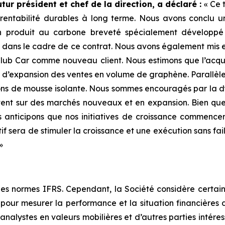
tur président et chef de la direction, a déclaré :
« Ce 
 rentabilité durables à long terme. Nous avons conclu 
n produit au carbone breveté spécialement développ
r dans le cadre de ce contrat. Nous avons également mis en
i Club Car comme nouveau client. Nous estimons que l’acqu
 d’expansion des ventes en volume de graphène. Parallèle
ions de mousse isolante. Nous sommes encouragés par la dy
ntent sur des marchés nouveaux et en expansion. Bien que
 anticipons que nos initiatives de croissance commence
f sera de stimuler la croissance et une exécution sans fai
»
n les normes IFRS. Cependant, la Société considère certa
our mesurer la performance et la situation financières de
es analystes en valeurs mobilières et d’autres parties inté