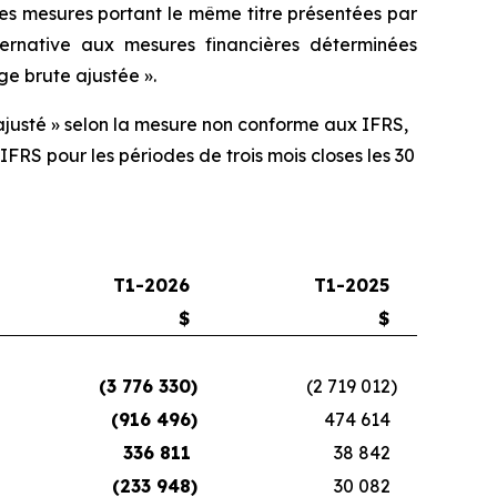
des mesures portant le même titre présentées par
ternative aux mesures financières déterminées
e brute ajustée ».
 ajusté » selon la mesure non conforme aux IFRS,
IFRS pour les périodes de trois mois closes les 30
T1-2026
T1-2025
$
$
(3 776 330
)
(2 719 012
)
(916 496
)
474 614
336 811
38 842
(233 948
)
30 082