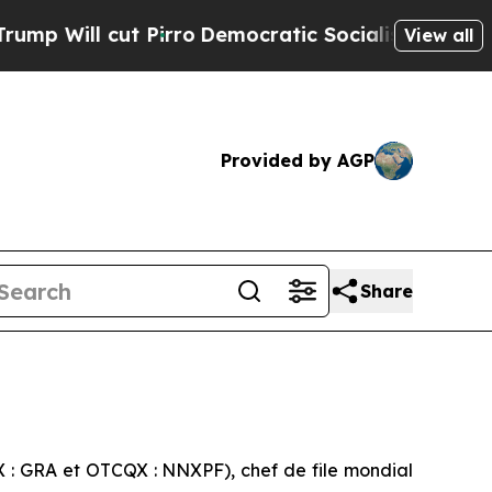
Pirro
Democratic Socialists of America Propose 
View all
Provided by AGP
Share
 : GRA et OTCQX : NNXPF), chef de file mondial